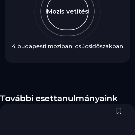
Mozis vetítés
4 budapesti moziban, csúcsidőszakban
További esettanulmányaink