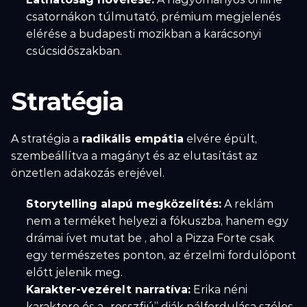
csatornákon túlmutató, prémium megjelenés 
elérése a budapesti mozikban a karácsonyi 
csúcsidőszakban.
Stratégia
A stratégia a 
radikális empátia
 elvére épült, 
szembeállítva a magányt és az elutasítást az 
önzetlen adakozás erejével.
Storytelling alapú megközelítés:
 A reklám 
nem a terméket helyezi a fókuszba, hanem egy 
drámai ívet mutat be , ahol a Pizza Forte csak 
egy természetes ponton, az érzelmi fordulópont 
előtt jelenik meg.
Karakter-vezérelt narratíva:
 Erika néni 
karaktere és a „rosszfiú” diák pálfordulása széles 