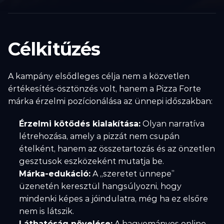
Célkitűzés
A kampány elsődleges célja nem a közvetlen 
értékesítés-ösztönzés volt, hanem a Pizza Forte 
márka érzelmi pozícionálása az ünnepi időszakban:
Érzelmi kötődés kialakítása:
 Olyan narratíva 
létrehozása, amely a pizzát nem csupán 
ételként, hanem az összetartozás és az önzetlen 
gesztusok eszközeként mutatja be.
Márka-edukáció:
 A „szeretet ünnepe” 
üzenetén keresztül hangsúlyozni, hogy 
mindenki képes a jóindulatra, még ha ez elsőre 
nem is látszik.
Láthatóság növelése:
 A hagyományos online 