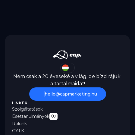
Nem csak a 20 éveseké a világ, de bízd rájuk 
a tartalmaidat!
hello@capmarketing.hu
LINKEK
Szolgáltatások
Esettanulmányok
ÚJ
Rólunk
GY.I.K