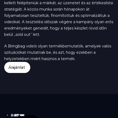
kellett felépíteniük a márkát, az üzenetet és az értékesítési 
stratégiát. A közös munka során hónapokon át 
folyamatosan teszteltük, finomítottuk és optimalizáltuk a 
videókat. A tesztelési időszak végére a kampány olyan erős 
eredményeket generált, hogy a teljes készlet rövid időn 
belül „sold out” lett.
A Bringbag videói olyan termékbemutatók, amelyek valós 
szituációkat mutatnak be, és azt, hogy ezekben a 
helyzetekben miért hasznos a termék.
Árajánlat
8:00