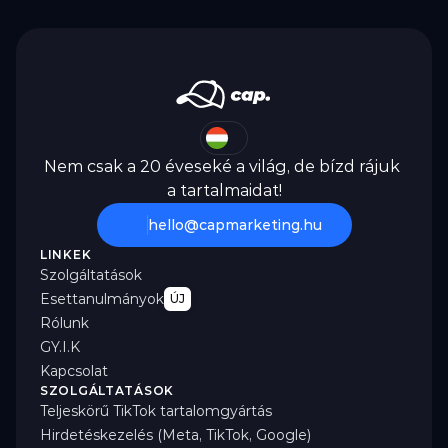
Nem csak a 20 éveseké a világ, de bízd rájuk 
a tartalmaidat!
hello@capmarketing.hu
LINKEK
Szolgáltatások
Esettanulmányok
ÚJ
Rólunk
GY.I.K
Kapcsolat
SZOLGÁLTATÁSOK
Teljeskörű TikTok tartalomgyártás
Hirdetéskezelés (Meta, TikTok, Google)